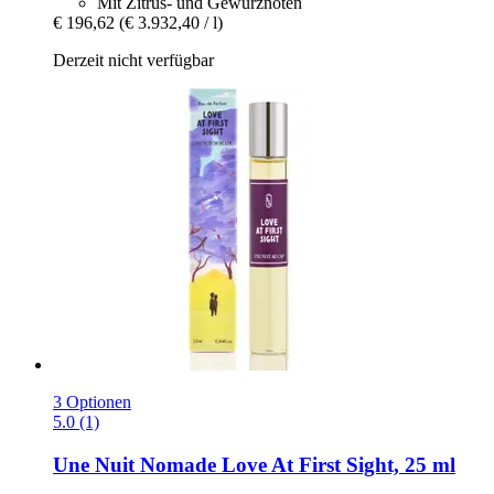
Mit Zitrus- und Gewürznoten
€ 196,62
(€ 3.932,40 / l)
Derzeit nicht verfügbar
3 Optionen
5.0 (1)
Une Nuit Nomade
Love At First Sight, 25 ml