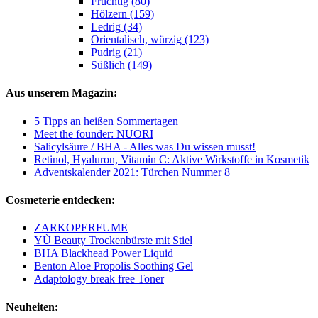
Fruchtig (80)
Hölzern (159)
Ledrig (34)
Orientalisch, würzig (123)
Pudrig (21)
Süßlich (149)
Aus unserem Magazin:
5 Tipps an heißen Sommertagen
Meet the founder: NUORI
Salicylsäure / BHA - Alles was Du wissen musst!
Retinol, Hyaluron, Vitamin C: Aktive Wirkstoffe in Kosmetik
Adventskalender 2021: Türchen Nummer 8
Cosmeterie entdecken:
ZARKOPERFUME
YÙ Beauty Trockenbürste mit Stiel
BHA Blackhead Power Liquid
Benton Aloe Propolis Soothing Gel
Adaptology break free Toner
Neuheiten: