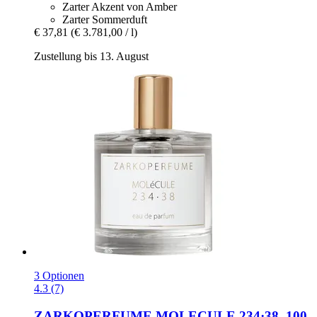
Zarter Akzent von Amber
Zarter Sommerduft
€ 37,81
(€ 3.781,00 / l)
Zustellung bis 13. August
3 Optionen
4.3 (7)
ZARKOPERFUME
MOLECULE 234·38, 100