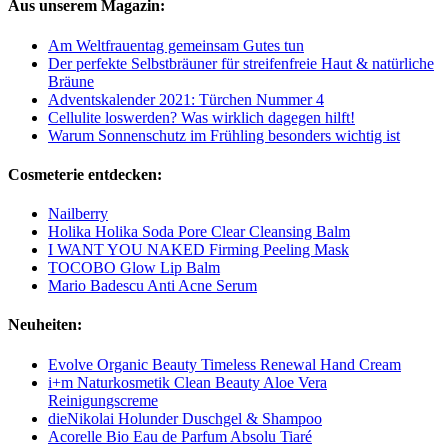
Aus unserem Magazin:
Am Weltfrauentag gemeinsam Gutes tun
Der perfekte Selbstbräuner für streifenfreie Haut & natürliche
Bräune
Adventskalender 2021: Türchen Nummer 4
Cellulite loswerden? Was wirklich dagegen hilft!
Warum Sonnenschutz im Frühling besonders wichtig ist
Cosmeterie entdecken:
Nailberry
Holika Holika Soda Pore Clear Cleansing Balm
I WANT YOU NAKED Firming Peeling Mask
TOCOBO Glow Lip Balm
Mario Badescu Anti Acne Serum
Neuheiten:
Evolve Organic Beauty Timeless Renewal Hand Cream
i+m Naturkosmetik Clean Beauty Aloe Vera
Reinigungscreme
dieNikolai Holunder Duschgel & Shampoo
Acorelle Bio Eau de Parfum Absolu Tiaré