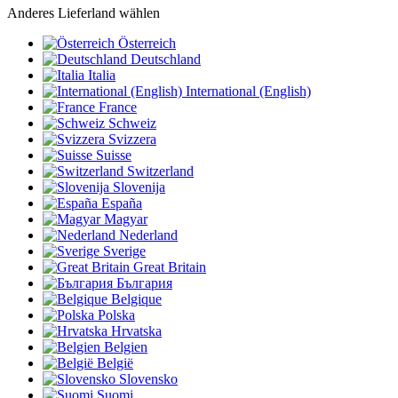
Anderes Lieferland wählen
Österreich
Deutschland
Italia
International (English)
France
Schweiz
Svizzera
Suisse
Switzerland
Slovenija
España
Magyar
Nederland
Sverige
Great Britain
България
Belgique
Polska
Hrvatska
Belgien
België
Slovensko
Suomi