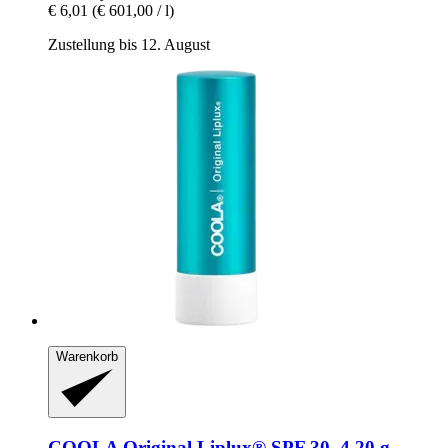
€ 6,01
(€ 601,00 / l)
Zustellung bis 12. August
Warenkorb
COOLA
Original Liplux® SPF 30, 4,20 g