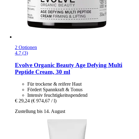
2 Optionen
4.7 (3)
Evolve Organic Beauty
Age Defying Multi
Peptide Cream, 30 ml
Für trockene & reifere Haut
Fördert Spannkraft & Tonus
Intensiv feuchtigkeitsspendend
€ 29,24
(€ 974,67 / l)
Zustellung bis 14. August