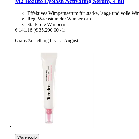
M2 Beauté
Eyelash Activating Serum, 4 ml
Effektives Wimpernserum für starke, lange und volle W
Regt Wachstum der Wimpern an
Stärkt die Wimpern
€ 141,16
(€ 35.290,00 / l)
Gratis Zustellung bis 12. August
Warenkorb