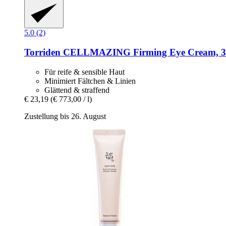
5.0 (2)
Torriden
CELLMAZING Firming Eye Cream, 3
Für reife & sensible Haut
Minimiert Fältchen & Linien
Glättend & straffend
€ 23,19
(€ 773,00 / l)
Zustellung bis 26. August