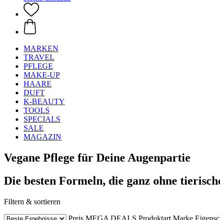
MARKEN
TRAVEL
PFLEGE
MAKE-UP
HAARE
DUFT
K-BEAUTY
TOOLS
SPECIALS
SALE
MAGAZIN
Vegane Pflege für Deine Augenpartie
Die besten Formeln, die ganz ohne tierisc
Filtern & sortieren
Preis
MEGA DEALS
Produktart
Marke
Eigensc