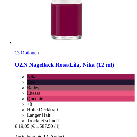
13 Optionen
OZN
Nagellack Rosa/Lila, Nika (12 ml)
Nika
Zoe
Bailey
Litessa
Queenie
+8
Hohe Deckkraft
Langer Halt
Trocknet schnell
€ 19,05
(€ 1.587,50 / l)
Zustellung bis 12. August