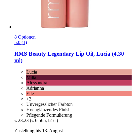
8 Optionen
5.0 (1)
RMS Beauty
Legendary Lip Oil, Lucia (4,30
ml)
Lucia
Milla
Alessandra
Adrianna
Elle
+3
Unvergesslicher Farbton
Hochglänzendes Finish
Pflegende Formulierung
€ 28,23
(€ 6.565,12 / l)
Zustellung bis 13. August