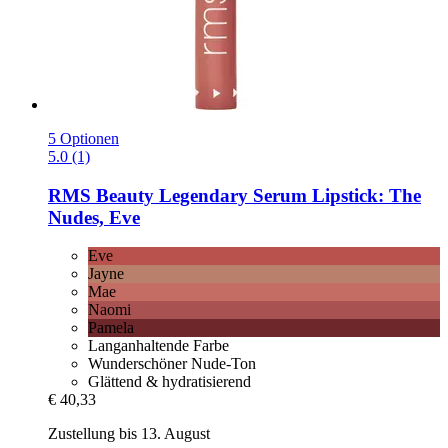
5 Optionen
5.0 (1)
RMS Beauty
Legendary Serum Lipstick: The
Nudes, Eve
Eve
Jayne
Mae
Naomi
Pamela
Langanhaltende Farbe
Wunderschöner Nude-Ton
Glättend & hydratisierend
€ 40,33
Zustellung bis 13. August