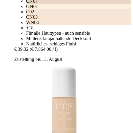
CN07
ON01
C02
CN03
WN04
+18
Für alle Hauttypen - auch sensible
Mittlere, langanhaltende Deckkraft
Natürliches, seidiges Finish
€ 39,32
(€ 7.864,00 / l)
Zustellung bis 13. August