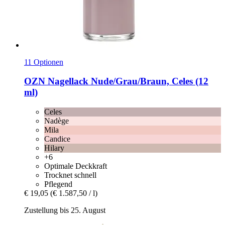
11 Optionen
OZN
Nagellack Nude/Grau/Braun, Celes (12
ml)
Celes
Nadège
Mila
Candice
Hilary
+6
Optimale Deckkraft
Trocknet schnell
Pflegend
€ 19,05
(€ 1.587,50 / l)
Zustellung bis 25. August