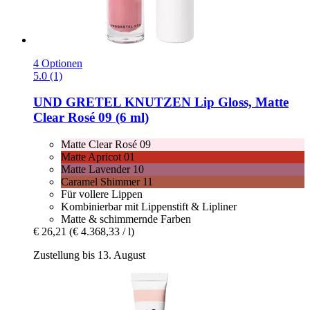
4 Optionen
5.0 (1)
UND GRETEL
KNUTZEN Lip Gloss, Matte
Clear Rosé 09 (6 ml)
Matte Clear Rosé 09
Matte Apricot 01
Matte Lavender 10
Caramel Shimmer 11
Für vollere Lippen
Kombinierbar mit Lippenstift & Lipliner
Matte & schimmernde Farben
€ 26,21
(€ 4.368,33 / l)
Zustellung bis 13. August