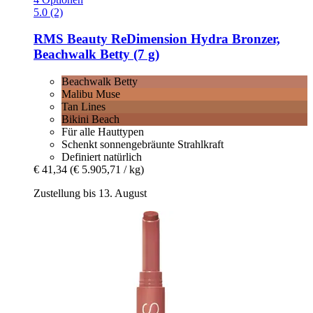
5.0 (2)
RMS Beauty
ReDimension Hydra Bronzer,
Beachwalk Betty (7 g)
Beachwalk Betty
Malibu Muse
Tan Lines
Bikini Beach
Für alle Hauttypen
Schenkt sonnengebräunte Strahlkraft
Definiert natürlich
€ 41,34
(€ 5.905,71 / kg)
Zustellung bis 13. August