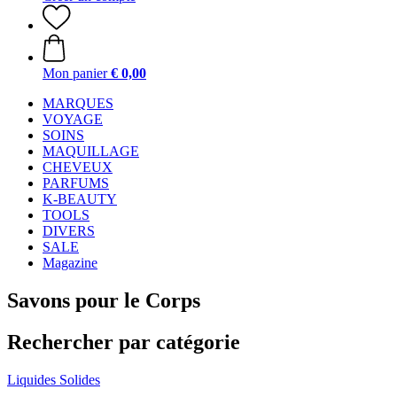
Mon panier
€ 0,00
MARQUES
VOYAGE
SOINS
MAQUILLAGE
CHEVEUX
PARFUMS
K-BEAUTY
TOOLS
DIVERS
SALE
Magazine
Savons pour le Corps
Rechercher par catégorie
Liquides
Solides