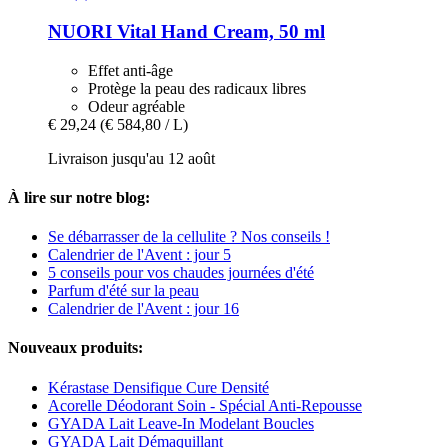
NUORI
Vital Hand Cream, 50 ml
Effet anti-âge
Protège la peau des radicaux libres
Odeur agréable
€ 29,24
(€ 584,80 / L)
Livraison jusqu'au 12 août
À lire sur notre blog:
Se débarrasser de la cellulite ? Nos conseils !
Calendrier de l'Avent : jour 5
5 conseils pour vos chaudes journées d'été
Parfum d'été sur la peau
Calendrier de l'Avent : jour 16
Nouveaux produits:
Kérastase Densifique Cure Densité
Acorelle Déodorant Soin - Spécial Anti-Repousse
GYADA Lait Leave-In Modelant Boucles
GYADA Lait Démaquillant