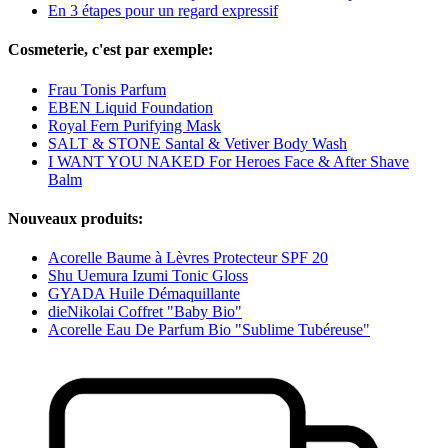
En 3 étapes pour un regard expressif
Cosmeterie, c'est par exemple:
Frau Tonis Parfum
EBEN Liquid Foundation
Royal Fern Purifying Mask
SALT & STONE Santal & Vetiver Body Wash
I WANT YOU NAKED For Heroes Face & After Shave
Balm
Nouveaux produits:
Acorelle Baume à Lèvres Protecteur SPF 20
Shu Uemura Izumi Tonic Gloss
GYADA Huile Démaquillante
dieNikolai Coffret "Baby Bio"
Acorelle Eau De Parfum Bio "Sublime Tubéreuse"