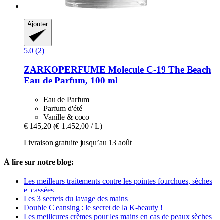
Ajouter
5.0 (2)
ZARKOPERFUME
Molecule C-​19 The Beach
Eau de Parfum, 100 ml
Eau de Parfum
Parfum d'été
Vanille & coco
€ 145,20
(€ 1.452,00 / L)
Livraison gratuite jusqu’au 13 août
À lire sur notre blog:
Les meilleurs traitements contre les pointes fourchues, sèches
et cassées
Les 3 secrets du lavage des mains
Double Cleansing : le secret de la K-beauty !
Les meilleures crèmes pour les mains en cas de peaux sèches