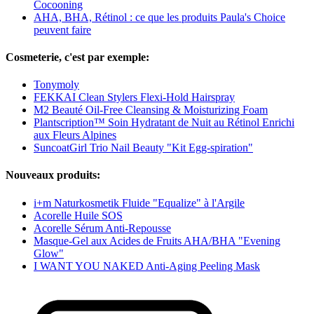
Cocooning
AHA, BHA, Rétinol : ce que les produits Paula's Choice
peuvent faire
Cosmeterie, c'est par exemple:
Tonymoly
FEKKAI Clean Stylers Flexi-Hold Hairspray
M2 Beauté Oil-Free Cleansing & Moisturizing Foam
Plantscription™ Soin Hydratant de Nuit au Rétinol Enrichi
aux Fleurs Alpines
SuncoatGirl Trio Nail Beauty "Kit Egg-spiration"
Nouveaux produits:
i+m Naturkosmetik Fluide "Equalize" à l'Argile
Acorelle Huile SOS
Acorelle Sérum Anti-Repousse
Masque-Gel aux Acides de Fruits AHA/BHA "Evening
Glow"
I WANT YOU NAKED Anti-Aging Peeling Mask