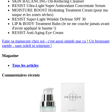
SKIN BALANCING Oil-Reducing Cleanser
RESIST Ultra-Light Super Antioxidant Concentrate Serum
MOISTURE BOOST Hydrating Treatment Cream (pour ma
nuque et les zones sèches)
RESIST Super-Light Wrinkle Defense SPF 30
LIP & BODY Treatment Balm (Je ne me couche jamais avant
d'avoir appliqué le baume !)
RESIST Anti-Aging Eye Cream
Faire sa manucure chez soi - c'est aussi simple que ça !
Un bronzage
rapide - sans soleil ni solarium !
Magazine
Tous les articles
Commentaires récents