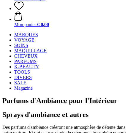
Mon panier
€ 0,00
MARQUES
VOYAGE
SOINS
MAQUILLAGE
CHEVEUX
PARFUMS
K-BEAUTY
TOOLS
DIVERS
SALE
Magazine
Parfums d'Ambiance pour l'Intérieur
Sprays d'ambiance et autres
Des parfums d'ambiance créeront une atmosphère de détente dans
votre maison. Et qui n'a pas envie de créer une atmosphère encore