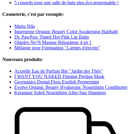
5 conseils pour une salle de bain plus éco-responsable !
Cosmeterie, c'est par exemple:
Maria Nila
Innersense Organic Beauty Color Awakening Hairbath
Dr. PawPaw Tinted Hot Pink Lip Balm
Olaplex No°8 Masque Réparateur 4 en 1
Mélange pour Fumigation "Larmes d'encens"
Nouveaux produits:
Acorelle Eau de Parfum Bio "Jardin des Thés"
I WANT YOU NAKED Firming Peeling Mask
Georganics Dental Floss English Peppermint
Evolve Organic Beauty Hyaluronic Nourishing Conditioner
Kérastase Soleil Nourishing After-Sun Shampoo