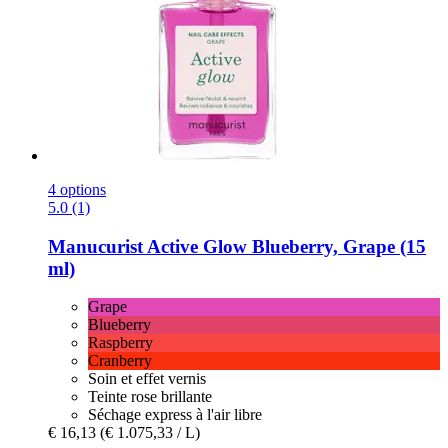
4 options
5.0 (1)
Manucurist
Active Glow Blueberry, Grape (15
ml)
Grape
Blueberry
Raspberry
Cranberry
Soin et effet vernis
Teinte rose brillante
Séchage express à l'air libre
€ 16,13
(€ 1.075,33 / L)