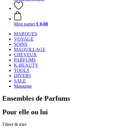
Mon panier
€ 0,00
MARQUES
VOYAGE
SOINS
MAQUILLAGE
CHEVEUX
PARFUMS
K-BEAUTY
TOOLS
DIVERS
SALE
Magazine
Ensembles de Parfums
Pour elle ou lui
Filtrer & trier