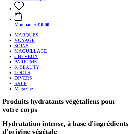
Mon panier
€ 0,00
MARQUES
VOYAGE
SOINS
MAQUILLAGE
CHEVEUX
PARFUMS
K-BEAUTY
TOOLS
DIVERS
SALE
Magazine
Produits hydratants végétaliens pour
votre corps
Hydratation intense, à base d'ingrédients
d'origine végétale