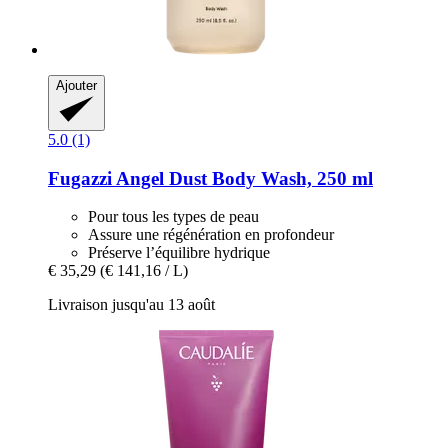
Ajouter
5.0 (1)
Fugazzi
Angel Dust Body Wash, 250 ml
Pour tous les types de peau
Assure une régénération en profondeur
Préserve l’équilibre hydrique
€ 35,29
(€ 141,16 / L)
Livraison jusqu'au 13 août