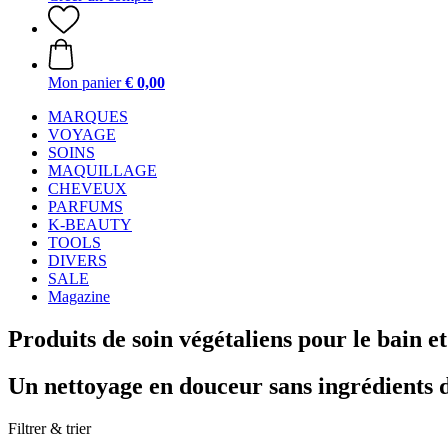
Mon panier
€ 0,00
MARQUES
VOYAGE
SOINS
MAQUILLAGE
CHEVEUX
PARFUMS
K-BEAUTY
TOOLS
DIVERS
SALE
Magazine
Produits de soin végétaliens pour le bain e
Un nettoyage en douceur sans ingrédients 
Filtrer & trier