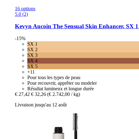
16 options
5.0 (2)
Kevyn Aucoin
The Sensual Skin Enhancer, SX 1 
-15%
SX 1
SX 2
SX 3
SX 4
SX 5
+11
Pour tous les types de peau
Pour recouvrir, apprêter ou modeler
Résultat lumineux et longue durée
€ 27,42
€ 32,26
(€ 2.742,00 / kg)
Livraison jusqu'au 12 août