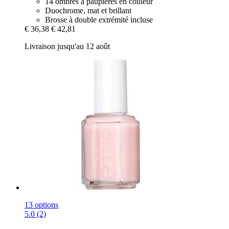
14 ombres à paupières en couleur
Duochrome, mat et brillant
Brosse à double extrémité incluse
€ 36,38
€ 42,81
Livraison jusqu'au 12 août
13 options
5.0 (2)