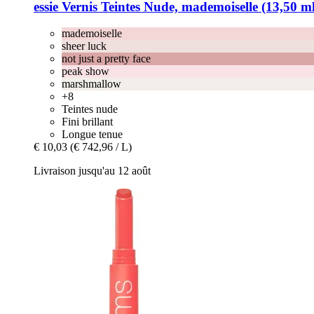
essie
Vernis Teintes Nude, mademoiselle (13,50 ml
mademoiselle
sheer luck
not just a pretty face
peak show
marshmallow
+8
Teintes nude
Fini brillant
Longue tenue
€ 10,03
(€ 742,96 / L)
Livraison jusqu'au 12 août