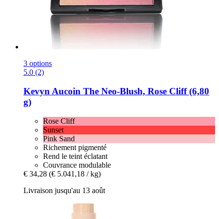
3 options
5.0 (2)
Kevyn Aucoin
The Neo-​Blush, Rose Cliff (6,80
g)
Rose Cliff
Sunset
Pink Sand
Richement pigmenté
Rend le teint éclatant
Couvrance modulable
€ 34,28
(€ 5.041,18 / kg)
Livraison jusqu'au 13 août