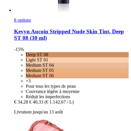
8 options
Kevyn Aucoin
Stripped Nude Skin Tint, Deep
ST 08 (30 ml)
-15%
Deep ST 08
Light ST 01
Medium ST 04
Medium ST 05
Medium ST 06
+3
Pour tous les types de peau
Couvrance légère à moyenne
Réduit les imperfections
€ 34,28
€ 40,33
(€ 1.142,67 / L)
Livraison jusqu'au 13 août