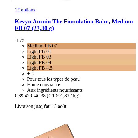
17 options
Kevyn Aucoin
The Foundation Balm, Medium
FB 07 (23,30 g)
-15%
Medium FB 07
Light FB 01
Light FB 03
Light FB 04
Light FB 4,5
+12
Pour tous les types de peau
Haute couvrance
Aux ingrédients nourrissants
€ 39,42
€ 46,38
(€ 1.691,85 / kg)
Livraison jusqu'au 13 août