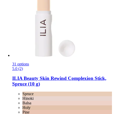
31 options
5.0 (2)
ILIA Beauty
Skin Rewind Complexion Stick,
Spruce (10 g)
Spruce
Hinoki
Balsa
Holy
Pine