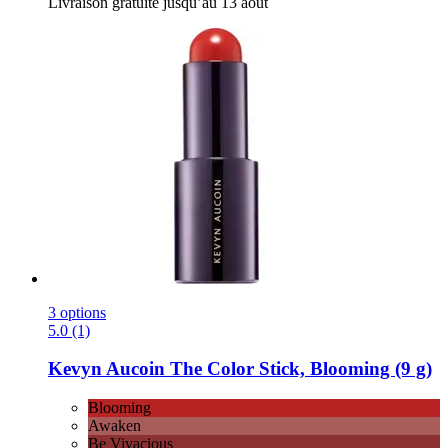
Livraison gratuite jusqu’au 13 août
3 options
5.0 (1)
Kevyn Aucoin
The Color Stick, Blooming (9 g)
Blooming
Awaken
Be Vivacious