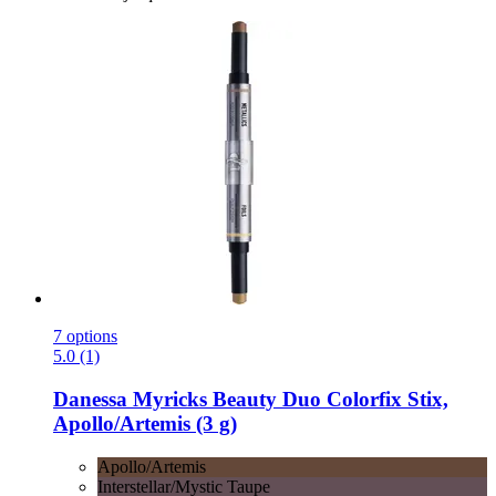
7 options
5.0 (1)
Danessa Myricks Beauty
Duo Colorfix Stix,
Apollo/Artemis (3 g)
Apollo/Artemis
Interstellar/Mystic Taupe