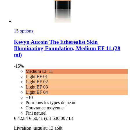
15 options
Kevyn Aucoin
The Etherealist Skin
Illuminating Foundation, Medium EF 11 (28
ml)
-15%
Medium EF 11
Light EF 01
Light EF 02
Light EF 03
Light EF 04
+10
Pour tous les types de peau
Couvrance moyenne
Fini naturel
€ 42,84
€ 50,41
(€ 1.530,00 / L)
Livraison jusqu'au 13 août