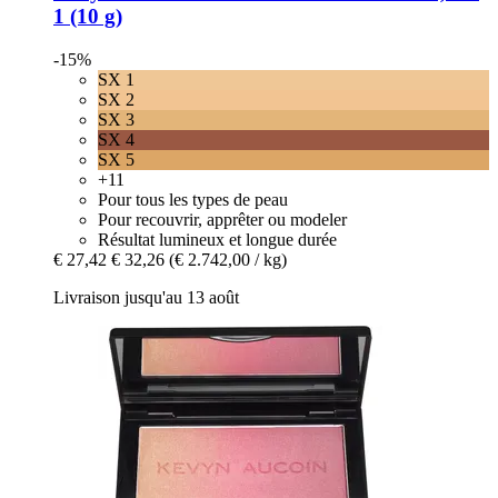
1 (10 g)
-15%
SX 1
SX 2
SX 3
SX 4
SX 5
+11
Pour tous les types de peau
Pour recouvrir, apprêter ou modeler
Résultat lumineux et longue durée
€ 27,42
€ 32,26
(€ 2.742,00 / kg)
Livraison jusqu'au 13 août