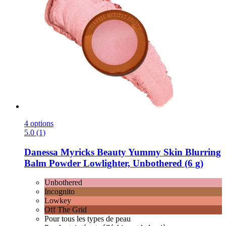
4 options
5.0 (1)
Danessa Myricks Beauty
Yummy Skin Blurring
Balm Powder Lowlighter, Unbothered (6 g)
Unbothered
Incognito
Lowkey
Off The Grid
Pour tous les types de peau