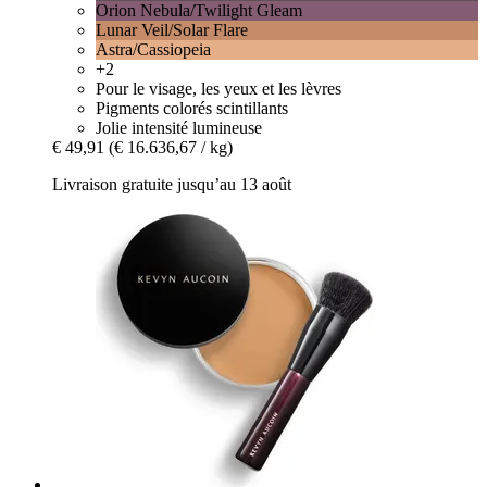
Orion Nebula/Twilight Gleam
Lunar Veil/Solar Flare
Astra/Cassiopeia
+2
Pour le visage, les yeux et les lèvres
Pigments colorés scintillants
Jolie intensité lumineuse
€ 49,91
(€ 16.636,67 / kg)
Livraison gratuite jusqu’au 13 août