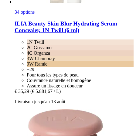
34 options
ILIA Beauty
Skin Blur Hydrating Serum
Concealer, 1N Twill (6 ml)
1N Twill
2C Gossamer
4C Organza
3W Chambray
9W Ramie
+29
Pour tous les types de peau
Couvrance naturelle et homogène
Assure un lissage en douceur
€ 35,29
(€ 5.881,67 / L)
Livraison jusqu'au 13 août