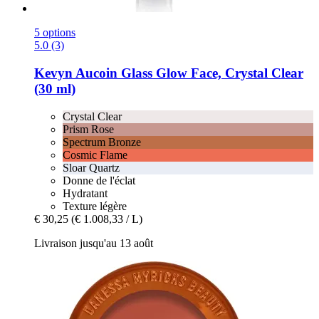
5 options
5.0 (3)
Kevyn Aucoin
Glass Glow Face, Crystal Clear
(30 ml)
Crystal Clear
Prism Rose
Spectrum Bronze
Cosmic Flame
Sloar Quartz
Donne de l'éclat
Hydratant
Texture légère
€ 30,25
(€ 1.008,33 / L)
Livraison jusqu'au 13 août