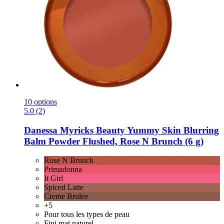
10 options
5.0 (2)
Danessa Myricks Beauty
Yummy Skin Blurring
Balm Powder Flushed, Rose N Brunch (6 g)
Rose N Brunch
Primadonna
It Girl
Spiced Latte
Creme Brulee
+5
Pour tous les types de peau
Fini mat naturel