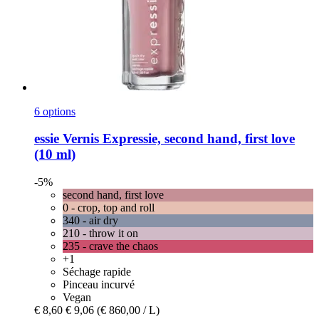
6 options
essie
Vernis Expressie, second hand, first love
(10 ml)
-5%
second hand, first love
0 - crop, top and roll
340 - air dry
210 - throw it on
235 - crave the chaos
+1
Séchage rapide
Pinceau incurvé
Vegan
€ 8,60
€ 9,06
(€ 860,00 / L)