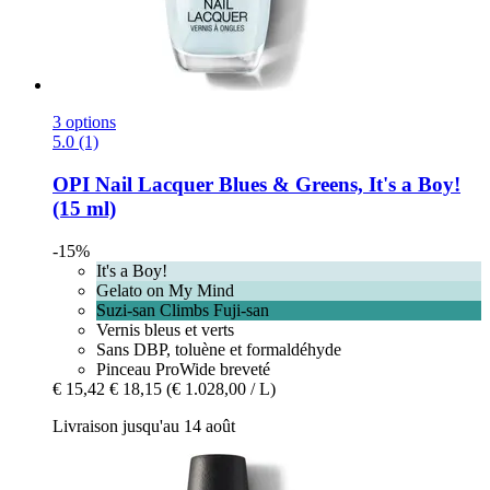
3 options
5.0 (1)
OPI
Nail Lacquer Blues & Greens, It's a Boy!
(15 ml)
-15%
It's a Boy!
Gelato on My Mind
Suzi-san Climbs Fuji-san
Vernis bleus et verts
Sans DBP, toluène et formaldéhyde
Pinceau ProWide breveté
€ 15,42
€ 18,15
(€ 1.028,00 / L)
Livraison jusqu'au 14 août