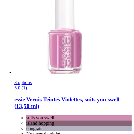
3 options
5.0 (1)
essie
Vernis Teintes Violettes, suits you swell
(13,50 ml)
suits you swell
island hopping
congrats
Nuances de violet