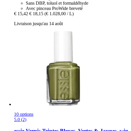
Sans DBP, toluol et formaldéhyde
Avec pinceau ProWide breveté
€ 15,42
€ 18,15
(€ 1.028,00 / L)
Livraison jusqu'au 14 août
10 options
5.0 (2)
essie
Vernis Teintes Bleues, Vertes & Jaunes, win