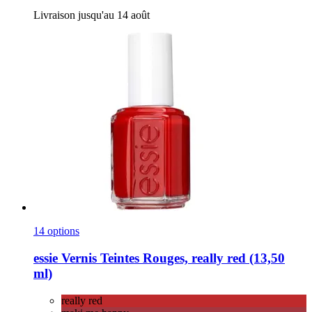
Livraison jusqu'au 14 août
14 options
essie
Vernis Teintes Rouges, really red (13,50
ml)
really red