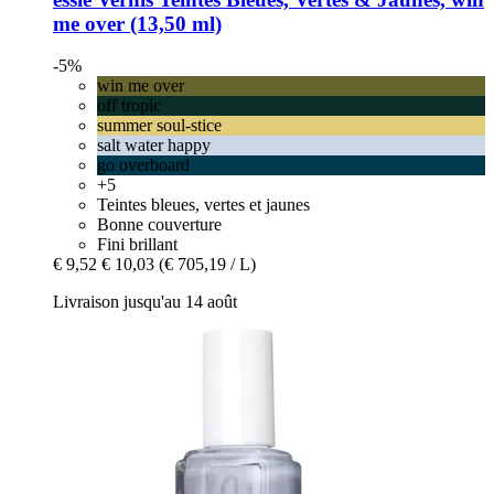
me over (13,50 ml)
-5%
win me over
off tropic
summer soul-stice
salt water happy
go overboard
+5
Teintes bleues, vertes et jaunes
Bonne couverture
Fini brillant
€ 9,52
€ 10,03
(€ 705,19 / L)
Livraison jusqu'au 14 août