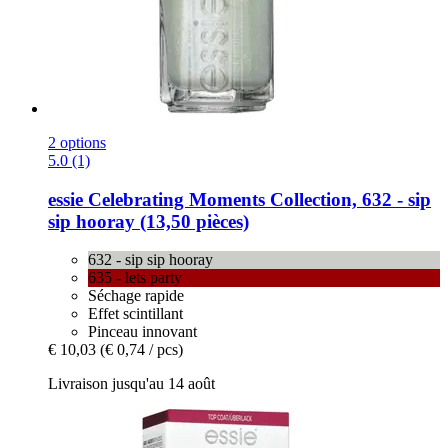
2 options
5.0 (1)
essie
Celebrating Moments Collection, 632 -​ sip
sip hooray (13,50 pièces)
632 - sip sip hooray
635 - lets party
Séchage rapide
Effet scintillant
Pinceau innovant
€ 10,03
(€ 0,74 / pcs)
Livraison jusqu'au 14 août