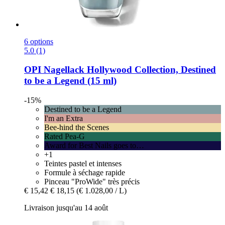
6 options
5.0 (1)
OPI
Nagellack Hollywood Collection, Destined
to be a Legend (15 ml)
-15%
Destined to be a Legend
I'm an Extra
Bee-hind the Scenes
Rated Pea-G
Award for Best Nails goes to…
+1
Teintes pastel et intenses
Formule à séchage rapide
Pinceau "ProWide" très précis
€ 15,42
€ 18,15
(€ 1.028,00 / L)
Livraison jusqu'au 14 août