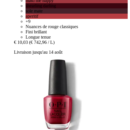
maki me happy
shearling darling
sole mate
aperitif
+9
Nuances de rouge classiques
Fini brillant
Longue tenue
€ 10,03
(€ 742,96 / L)
Livraison jusqu'au 14 août