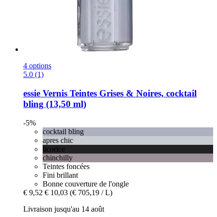
4 options
5.0 (1)
essie
Vernis Teintes Grises & Noires, cocktail
bling (13,50 ml)
-5%
cocktail bling
apres chic
licorice
chinchilly
Teintes foncées
Fini brillant
Bonne couverture de l'ongle
€ 9,52
€ 10,03
(€ 705,19 / L)
Livraison jusqu'au 14 août