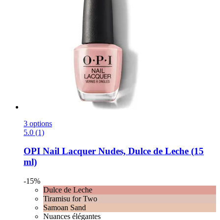
3 options
5.0 (1)
OPI
Nail Lacquer Nudes, Dulce de Leche (15
ml)
-15%
Dulce de Leche
Tiramisu for Two
Samoan Sand
Nuances élégantes