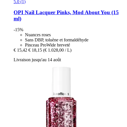
5.0 (1)
OPI
Nail Lacquer Pinks, Mod About You (15
ml)
-15%
Nuances roses
Sans DBP, toluène et formaldéhyde
Pinceau ProWide breveté
€ 15,42
€ 18,15
(€ 1.028,00 / L)
Livraison jusqu'au 14 août