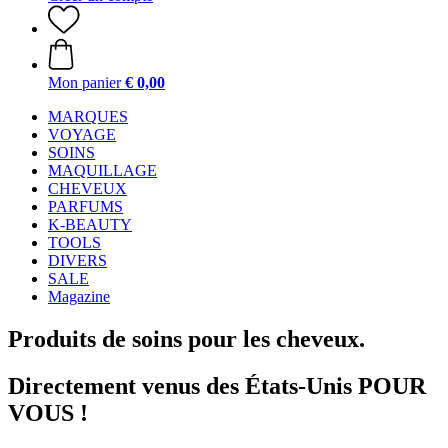
Mon panier
€ 0,00
MARQUES
VOYAGE
SOINS
MAQUILLAGE
CHEVEUX
PARFUMS
K-BEAUTY
TOOLS
DIVERS
SALE
Magazine
Produits de soins pour les cheveux.
Directement venus des États-Unis POUR
VOUS !