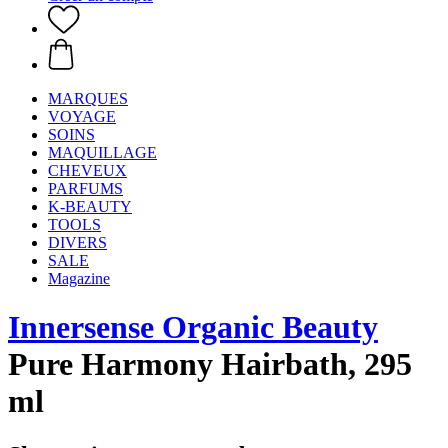
MARQUES
VOYAGE
SOINS
MAQUILLAGE
CHEVEUX
PARFUMS
K-BEAUTY
TOOLS
DIVERS
SALE
Magazine
Innersense Organic Beauty
Pure Harmony Hairbath, 295
ml