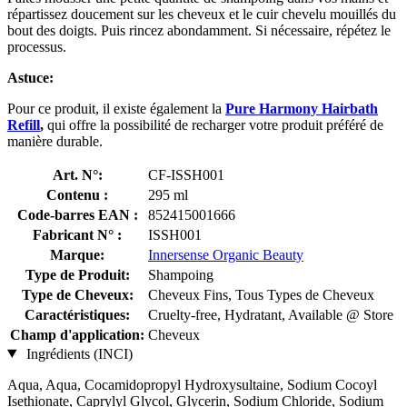
répartissez doucement sur les cheveux et le cuir chevelu mouillés du
bout des doigts. Puis rincez abondamment. Si nécessaire, répétez le
processus.
Astuce:
Pour ce produit, il existe également la
Pure Harmony Hairbath
Refill
,
qui offre la possibilité de recharger votre produit préféré de
manière durable.
Art. N°:
CF-ISSH001
Contenu :
295 ml
Code-barres EAN :
852415001666
Fabricant N° :
ISSH001
Marque:
Innersense Organic Beauty
Type de Produit:
Shampoing
Type de Cheveux:
Cheveux Fins, Tous Types de Cheveux
Caractéristiques:
Cruelty-free, Hydratant, Available @ Store
Champ d'application:
Cheveux
Ingrédients (INCI)
Aqua, Aqua, Cocamidopropyl Hydroxysultaine, Sodium Cocoyl
Isethionate, Caprylyl Glycol, Glycerin, Sodium Chloride, Sodium