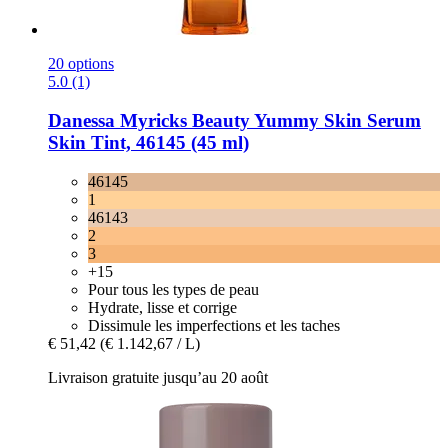
20 options
5.0 (1)
Danessa Myricks Beauty
Yummy Skin Serum
Skin Tint, 46145 (45 ml)
46145
1
46143
2
3
+15
Pour tous les types de peau
Hydrate, lisse et corrige
Dissimule les imperfections et les taches
€ 51,42
(€ 1.142,67 / L)
Livraison gratuite jusqu’au 20 août