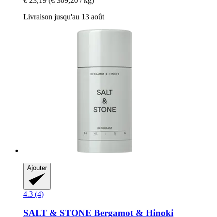
€ 23,19
(€ 309,20 / kg)
Livraison jusqu'au 13 août
Ajouter
4.3 (4)
SALT & STONE
Bergamot & Hinoki