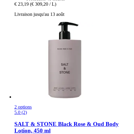
€ 23,19
(€ 309,20 / L)
Livraison jusqu'au 13 août
2 options
5.0 (2)
SALT & STONE
Black Rose & Oud Body
Lotion, 450 ml