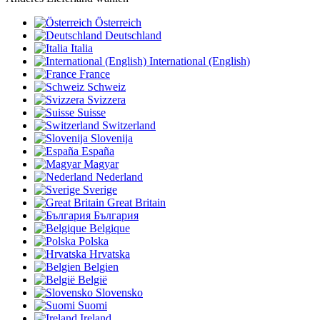
Österreich
Deutschland
Italia
International (English)
France
Schweiz
Svizzera
Suisse
Switzerland
Slovenija
España
Magyar
Nederland
Sverige
Great Britain
България
Belgique
Polska
Hrvatska
Belgien
België
Slovensko
Suomi
Ireland