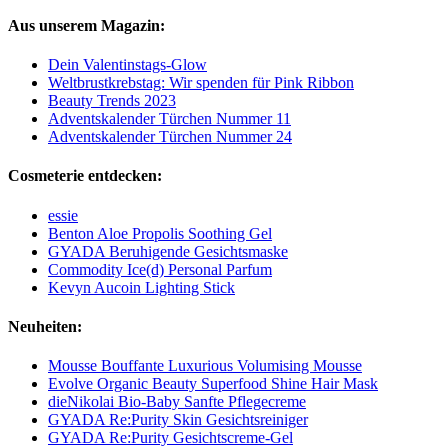
Aus unserem Magazin:
Dein Valentinstags-Glow
Weltbrustkrebstag: Wir spenden für Pink Ribbon
Beauty Trends 2023
Adventskalender Türchen Nummer 11
Adventskalender Türchen Nummer 24
Cosmeterie entdecken:
essie
Benton Aloe Propolis Soothing Gel
GYADA Beruhigende Gesichtsmaske
Commodity Ice(d) Personal Parfum
Kevyn Aucoin Lighting Stick
Neuheiten:
Mousse Bouffante Luxurious Volumising Mousse
Evolve Organic Beauty Superfood Shine Hair Mask
dieNikolai Bio-Baby Sanfte Pflegecreme
GYADA Re:Purity Skin Gesichtsreiniger
GYADA Re:Purity Gesichtscreme-Gel