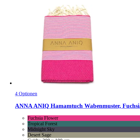
4 Optionen
ANNA ANIQ
Hamamtuch Wabenmuster, Fuchsi
Fuchsia Flower
Tropical Forest
Midnight Sky
Desert Sage