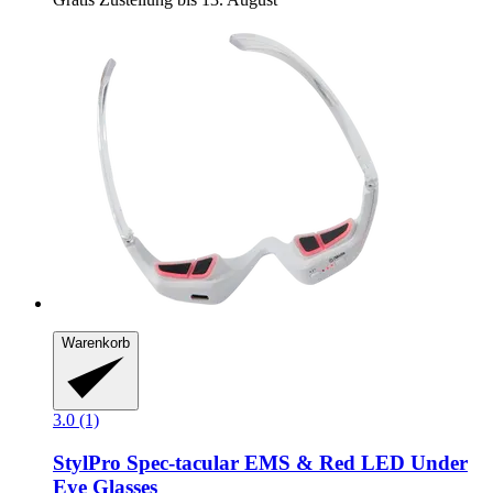
Warenkorb
3.0 (1)
StylPro
Spec-​tacular EMS & Red LED Under
Eye Glasses