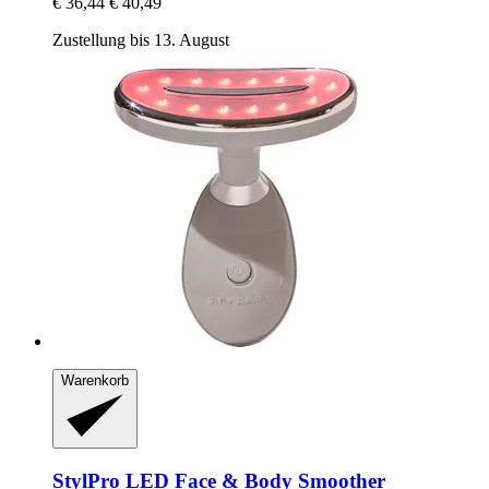
€ 36,44
€ 40,49
Zustellung bis 13. August
Warenkorb
StylPro
LED Face & Body Smoother