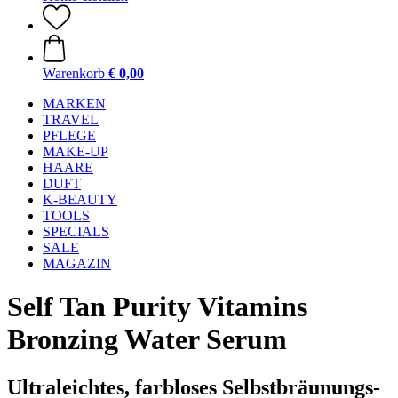
Warenkorb
€ 0,00
MARKEN
TRAVEL
PFLEGE
MAKE-UP
HAARE
DUFT
K-BEAUTY
TOOLS
SPECIALS
SALE
MAGAZIN
Self Tan Purity Vitamins
Bronzing Water Serum
Ultraleichtes, farbloses Selbstbräunungs-