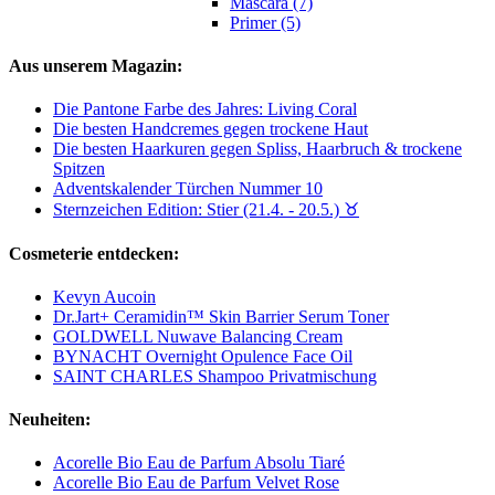
Mascara (7)
Primer (5)
Aus unserem Magazin:
Die Pantone Farbe des Jahres: Living Coral
Die besten Handcremes gegen trockene Haut
Die besten Haarkuren gegen Spliss, Haarbruch & trockene
Spitzen
Adventskalender Türchen Nummer 10
Sternzeichen Edition: Stier (21.4. - 20.5.) ♉︎
Cosmeterie entdecken:
Kevyn Aucoin
Dr.Jart+ Ceramidin™ Skin Barrier Serum Toner
GOLDWELL Nuwave Balancing Cream
BYNACHT Overnight Opulence Face Oil
SAINT CHARLES Shampoo Privatmischung
Neuheiten:
Acorelle Bio Eau de Parfum Absolu Tiaré
Acorelle Bio Eau de Parfum Velvet Rose