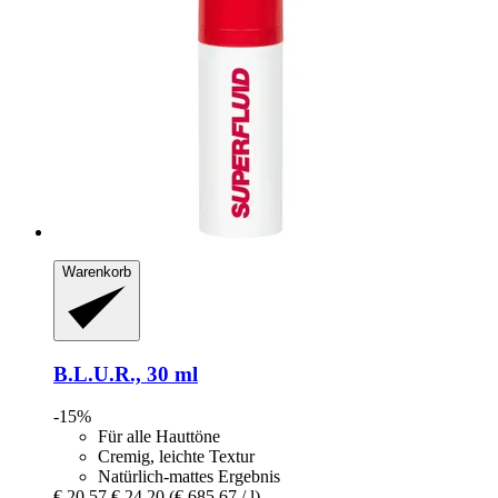
Warenkorb
B.L.U.R., 30 ml
-15%
Für alle Hauttöne
Cremig, leichte Textur
Natürlich-mattes Ergebnis
€ 20,57
€ 24,20
(€ 685,67 / l)