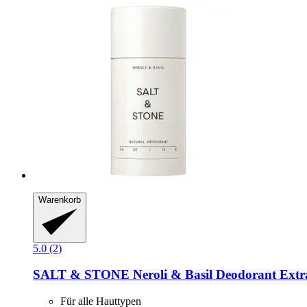
Warenkorb
5.0 (2)
SALT & STONE
Neroli & Basil Deodorant Extra
Für alle Hauttypen