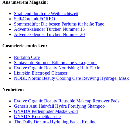
Aus unserem Magazin:
Strahlend durch die Weihnachtszeit
Self-Care mit FOREO
Sommerdüfte: Die besten Parfums für heiße Tage
Adventskalender Türchen Nummer 15
Adventskalender Türchen Nummer 20
Cosmeterie entdecken:
Rudolph Care
Santaverde Summer Edition aloe vera gel pur
Evolve Organic Beauty Nourishing Hair Elixir
Lixirskin Electrogel Cleanser
NOBE Nordic Beauty Cooling Care Reviving Hydrogel Mask
Neuheiten:
Evolve Organic Beauty Reusable Makeup Remover Pads
Genesis Anti Hair-fall Hydra Fortifying Shampoo
GYADA Perlenpuder-Maske Gold
GYADA Kosmetiktasche
The Daily Dream - Hydrating Facial Routine