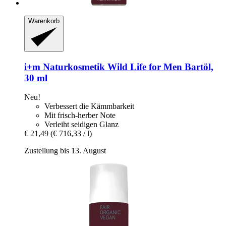
Warenkorb
i+m Naturkosmetik
Wild Life for Men Bartöl,
30 ml
Neu!
Verbessert die Kämmbarkeit
Mit frisch-herber Note
Verleiht seidigen Glanz
€ 21,49
(€ 716,33 / l)
Zustellung bis 13. August