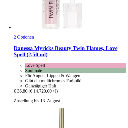
2 Optionen
Danessa Myricks Beauty
Twin Flames, Love
Spell (2,50 ml)
Love Spell
Soulmate
Für Augen, Lippen & Wangen
Gibt ein multichromes Farbbild
Ganztägiger Halt
€ 36,80
(€ 14.720,00 / l)
Zustellung bis 13. August