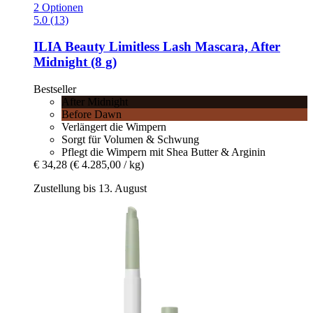
2 Optionen
5.0 (13)
ILIA Beauty
Limitless Lash Mascara, After
Midnight (8 g)
Bestseller
After Midnight
Before Dawn
Verlängert die Wimpern
Sorgt für Volumen & Schwung
Pflegt die Wimpern mit Shea Butter & Arginin
€ 34,28
(€ 4.285,00 / kg)
Zustellung bis 13. August