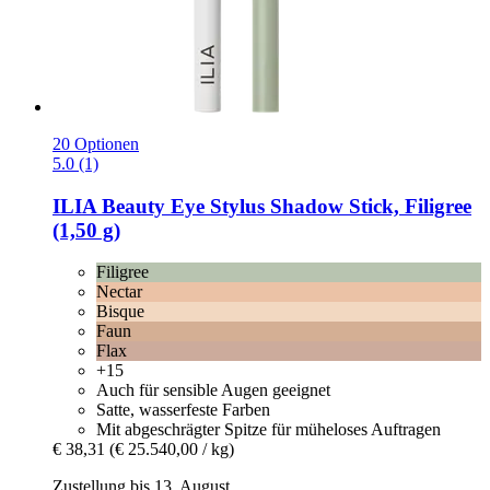
20 Optionen
5.0 (1)
ILIA Beauty
Eye Stylus Shadow Stick, Filigree
(1,50 g)
Filigree
Nectar
Bisque
Faun
Flax
+15
Auch für sensible Augen geeignet
Satte, wasserfeste Farben
Mit abgeschrägter Spitze für müheloses Auftragen
€ 38,31
(€ 25.540,00 / kg)
Zustellung bis 13. August