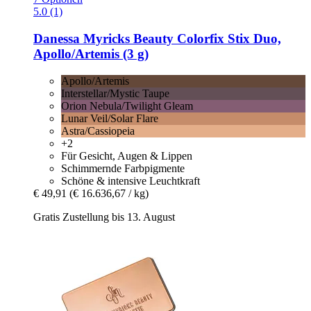
5.0 (1)
Danessa Myricks Beauty
Colorfix Stix Duo,
Apollo/Artemis (3 g)
Apollo/Artemis
Interstellar/Mystic Taupe
Orion Nebula/Twilight Gleam
Lunar Veil/Solar Flare
Astra/Cassiopeia
+2
Für Gesicht, Augen & Lippen
Schimmernde Farbpigmente
Schöne & intensive Leuchtkraft
€ 49,91
(€ 16.636,67 / kg)
Gratis Zustellung bis 13. August