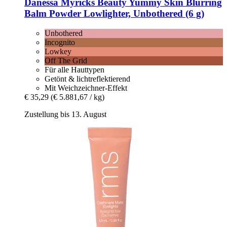
Danessa Myricks Beauty
Yummy Skin Blurring
Balm Powder Lowlighter, Unbothered (6 g)
Unbothered
Incognito
Lowkey
Off The Grid
Für alle Hauttypen
Getönt & lichtreflektierend
Mit Weichzeichner-Effekt
€ 35,29
(€ 5.881,67 / kg)
Zustellung bis 13. August