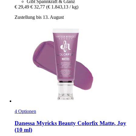
Gibt Spannkraft & Glanz
€ 29,49
€ 32,77
(€ 1.843,13 / kg)
Zustellung bis 13. August
4 Optionen
Danessa Myricks Beauty
Colorfix Matte, Joy
(10 ml)