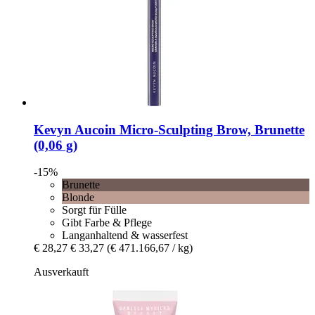
Kevyn Aucoin
Micro-​Sculpting Brow, Brunette
(0,06 g)
-15%
Brunette
Blonde
Sorgt für Fülle
Gibt Farbe & Pflege
Langanhaltend & wasserfest
€ 28,27
€ 33,27
(€ 471.166,67 / kg)
Ausverkauft