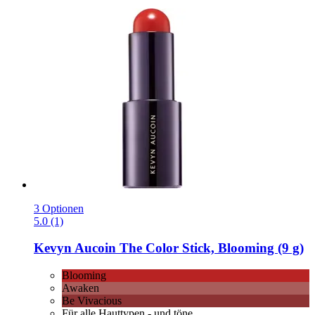
3 Optionen
5.0 (1)
Kevyn Aucoin
The Color Stick, Blooming (9 g)
Blooming
Awaken
Be Vivacious
Für alle Hauttypen - und töne