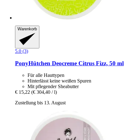
Warenkorb
5.0 (3)
PonyHütchen
Deocreme Citrus Fizz, 50 ml
Für alle Hauttypen
Hinterlässt keine weißen Spuren
Mit pflegender Sheabutter
€ 15,22
(€ 304,40 / l)
Zustellung bis 13. August