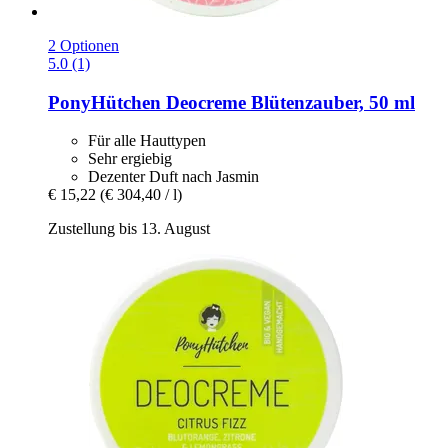
2 Optionen
5.0 (1)
PonyHütchen
Deocreme Blütenzauber, 50 ml
Für alle Hauttypen
Sehr ergiebig
Dezenter Duft nach Jasmin
€ 15,22
(€ 304,40 / l)
Zustellung bis 13. August