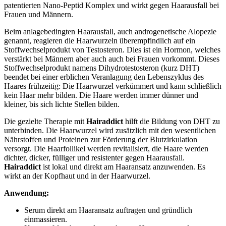
patentierten Nano-Peptid Komplex und wirkt gegen Haarausfall bei
Frauen und Männern.
Beim anlagebedingten Haarausfall, auch androgenetische Alopezie
genannt, reagieren die Haarwurzeln überempfindlich auf ein
Stoffwechselprodukt von Testosteron. Dies ist ein Hormon, welches
verstärkt bei Männern aber auch auch bei Frauen vorkommt. Dieses
Stoffwechselprodukt namens Dihydrotestosteron (kurz DHT)
beendet bei einer erblichen Veranlagung den Lebenszyklus des
Haares frühzeitig: Die Haarwurzel verkümmert und kann schließlich
kein Haar mehr bilden. Die Haare werden immer dünner und
kleiner, bis sich lichte Stellen bilden.
Die gezielte Therapie mit
Hairaddict
hilft die Bildung von DHT zu
unterbinden. Die Haarwurzel wird zusätzlich mit den wesentlichen
Nährstoffen und Proteinen zur Förderung der Blutzirkulation
versorgt. Die Haarfollikel werden revitalisiert, die Haare werden
dichter, dicker, fülliger und resistenter gegen Haarausfall.
Hairaddict
ist lokal und direkt am Haaransatz anzuwenden. Es
wirkt an der Kopfhaut und in der Haarwurzel.
Anwendung:
Serum direkt am Haaransatz auftragen und gründlich
einmassieren.