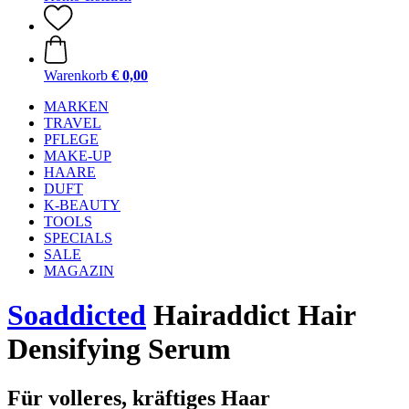
Warenkorb
€ 0,00
MARKEN
TRAVEL
PFLEGE
MAKE-UP
HAARE
DUFT
K-BEAUTY
TOOLS
SPECIALS
SALE
MAGAZIN
Soaddicted
Hairaddict Hair
Densifying Serum
Für volleres, kräftiges Haar