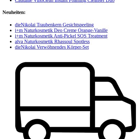
Caudalie Vinoclean Instant Foaming Cleanser Duo
Neuheiten:
dieNikolai Traubenkern Gesichtspeeling
i+m Naturkosmetik Deo Creme Orange-Vanille
i+m Naturkosmetik Anti-Pickel SOS Treatment
alva Naturkosmetik Rhassoul Spotless
dieNikolai Verwöhnendes Körper-Set