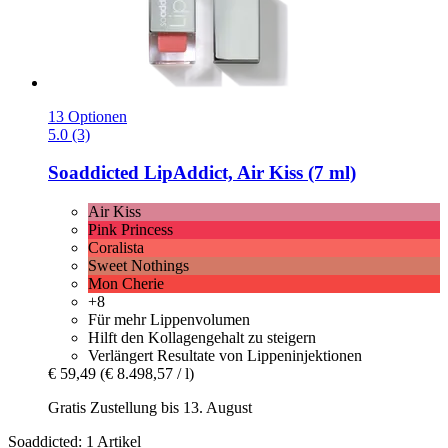
13 Optionen
5.0 (3)
Soaddicted
LipAddict, Air Kiss (7 ml)
Air Kiss
Pink Princess
Coralista
Sweet Nothings
Mon Cherie
+8
Für mehr Lippenvolumen
Hilft den Kollagengehalt zu steigern
Verlängert Resultate von Lippeninjektionen
€ 59,49
(€ 8.498,57 / l)
Gratis Zustellung bis 13. August
Soaddicted: 1 Artikel