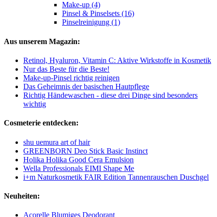
Make-up (4)
Pinsel & Pinselsets (16)
Pinselreinigung (1)
Aus unserem Magazin:
Retinol, Hyaluron, Vitamin C: Aktive Wirkstoffe in Kosmetik
Nur das Beste für die Beste!
Make-up-Pinsel richtig reinigen
Das Geheimnis der basischen Hautpflege
Richtig Händewaschen - diese drei Dinge sind besonders
wichtig
Cosmeterie entdecken:
shu uemura art of hair
GREENBORN Deo Stick Basic Instinct
Holika Holika Good Cera Emulsion
Wella Professionals EIMI Shape Me
i+m Naturkosmetik FAIR Edition Tannenrauschen Duschgel
Neuheiten:
Acorelle Blumiges Deodorant