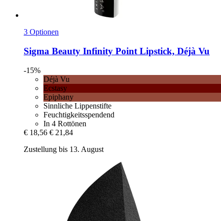
3 Optionen
Sigma Beauty
Infinity Point Lipstick, Déjà Vu
-15%
Déjà Vu
Ecstasy
Epiphany
Sinnliche Lippenstifte
Feuchtigkeitsspendend
In 4 Rottönen
€ 18,56
€ 21,84
Zustellung bis 13. August