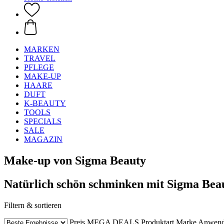
MARKEN
TRAVEL
PFLEGE
MAKE-UP
HAARE
DUFT
K-BEAUTY
TOOLS
SPECIALS
SALE
MAGAZIN
Make-up von Sigma Beauty
Natürlich schön schminken mit Sigma Bea
Filtern & sortieren
Preis
MEGA DEALS
Produktart
Marke
Anwen