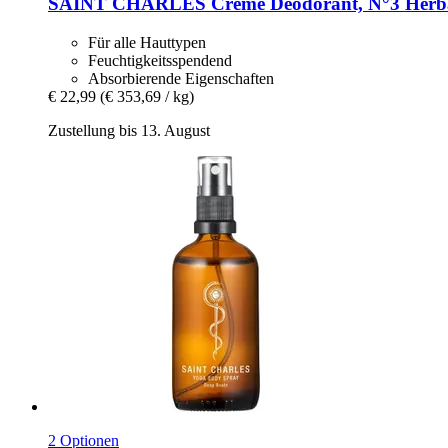
SAINT CHARLES
Creme Deodorant, N°3 Herba
Für alle Hauttypen
Feuchtigkeitsspendend
Absorbierende Eigenschaften
€ 22,99
(€ 353,69 / kg)
Zustellung bis 13. August
2 Optionen