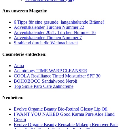
Aus unserem Magazin:
6 Tipps für eine gesunde, langanhaltende Bräune!
Adventskalender Türchen Nummer 22
Adventskalender 2021: Türchen Nummer 16
Adventskalender Türchen Nummer 7
Strahlend durch die Weihnachtszeit
Cosmeterie entdecken:
Anua
Adaptology TIME WARP CLEANSER
COOLA Rosilliance Tinted Moisturizer SPF 30
BOHOBOCO Sandalwood Neroli
Top Smile Paro Care Zahncreme
Neuheiten:
Evolve Organic Beauty Bio-Retinol Glossy Lip Oil
I WANT YOU NAKED Good Karma Pure Aloe Hand
Cream
Evolve Organic Beauty Reusable Makeup Remover Pads