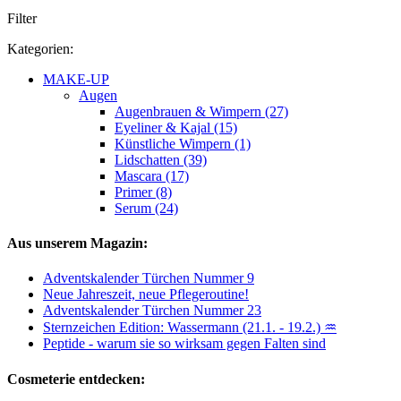
Filter
Kategorien:
MAKE-UP
Augen
Augenbrauen & Wimpern (27)
Eyeliner & Kajal (15)
Künstliche Wimpern (1)
Lidschatten (39)
Mascara (17)
Primer (8)
Serum (24)
Aus unserem Magazin:
Adventskalender Türchen Nummer 9
Neue Jahreszeit, neue Pflegeroutine!
Adventskalender Türchen Nummer 23
Sternzeichen Edition: Wassermann (21.1. - 19.2.) ♒
Peptide - warum sie so wirksam gegen Falten sind
Cosmeterie entdecken: