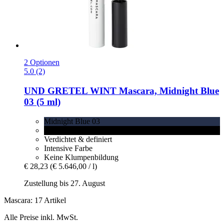
2 Optionen
5.0 (2)
UND GRETEL
WINT Mascara, Midnight Blue
03 (5 ml)
Midnight Blue 03
Darkest Black 02
Verdichtet & definiert
Intensive Farbe
Keine Klumpenbildung
€ 28,23
(€ 5.646,00 / l)
Zustellung bis 27. August
Mascara: 17 Artikel
Alle Preise inkl. MwSt.