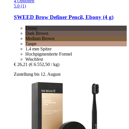
4 Optionen
5.0 (1)
SWEED
Brow Definer Pencil, Ebony (4 g)
Ebony
Dark Brown
Medium Brown
Taupe
1,4 mm Spitze
Hochpigmentierte Formel
Wischfest
€ 26,21
(€ 6.552,50 / kg)
Zustellung bis 12. August