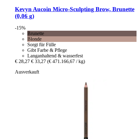
Kevyn Aucoin
Micro-​Sculpting Brow, Brunette
(0,06 g)
-15%
Brunette
Blonde
Sorgt für Fülle
Gibt Farbe & Pflege
Langanhaltend & wasserfest
€ 28,27
€ 33,27
(€ 471.166,67 / kg)
Ausverkauft