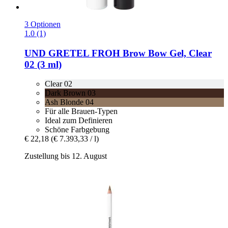
3 Optionen
1.0 (1)
UND GRETEL
FROH Brow Bow Gel, Clear
02 (3 ml)
Clear 02
Dark Brown 03
Ash Blonde 04
Für alle Brauen-Typen
Ideal zum Definieren
Schöne Farbgebung
€ 22,18
(€ 7.393,33 / l)
Zustellung bis 12. August