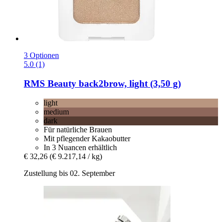
3 Optionen
5.0 (1)
RMS Beauty
back2brow, light (3,50 g)
light
medium
dark
Für natürliche Brauen
Mit pflegender Kakaobutter
In 3 Nuancen erhältlich
€ 32,26
(€ 9.217,14 / kg)
Zustellung bis 02. September