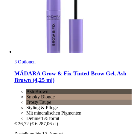
3 Optionen
MÁDARA
Grow & Fix Tinted Brow Gel, Ash
Brown (4,25 ml)
Ash Brown
Smoky Blonde
Frosty Taupe
Styling & Pflege
Mit mineralischen Pigmenten
Definiert & formt
€ 26,72
(€ 6.287,06 / l)
Zustellung bis 12. August