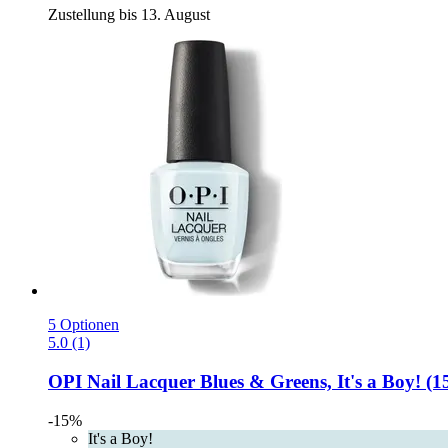
Zustellung bis 13. August
5 Optionen
5.0 (1)
OPI
Nail Lacquer Blues & Greens, It's a Boy! (1
-15%
It's a Boy!