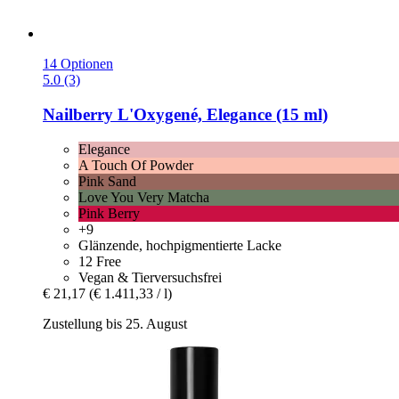
14 Optionen
5.0 (3)
Nailberry
L'Oxygené, Elegance (15 ml)
Elegance
A Touch Of Powder
Pink Sand
Love You Very Matcha
Pink Berry
+9
Glänzende, hochpigmentierte Lacke
12 Free
Vegan & Tierversuchsfrei
€ 21,17
(€ 1.411,33 / l)
Zustellung bis 25. August