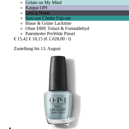
Gelato on My Mind
Kanpai OPI
Less is Norse
Suzi-san Climbs Fuji-san
Blaue & Grüne Lacktöne
Ohne DBP, Toluol & Formaldehyd
Patentierter ProWide Pinsel
€ 15,42
€ 18,15
(€ 1.028,00 / l)
Zustellung bis 13. August