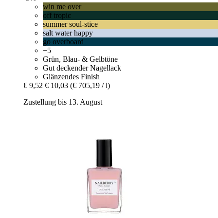
win me over
off tropic
summer soul-stice
salt water happy
go overboard
+5
Grün, Blau- & Gelbtöne
Gut deckender Nagellack
Glänzendes Finish
€ 9,52
€ 10,03
(€ 705,19 / l)
Zustellung bis 13. August