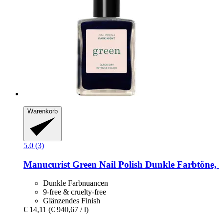
Warenkorb
5.0 (3)
Manucurist
Green Nail Polish Dunkle Farbtöne,
Dunkle Farbnuancen
9-free & cruelty-free
Glänzendes Finish
€ 14,11
(€ 940,67 / l)