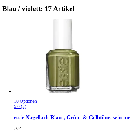
Blau / violett: 17 Artikel
10 Optionen
5.0 (2)
essie
Nagellack Blau-​, Grün-​ & Gelbtöne, win me
-5%