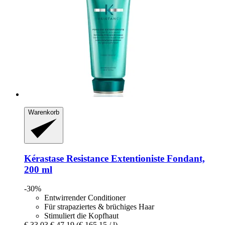
Warenkorb
Kérastase
Resistance Extentioniste Fondant,
200 ml
-30%
Entwirrender Conditioner
Für strapaziertes & brüchiges Haar
Stimuliert die Kopfhaut
€ 33,03
€ 47,19
(€ 165,15 / l)