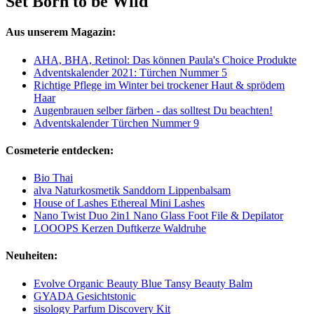
Set Born to be Wild
Aus unserem Magazin:
AHA, BHA, Retinol: Das können Paula's Choice Produkte
Adventskalender 2021: Türchen Nummer 5
Richtige Pflege im Winter bei trockener Haut & sprödem
Haar
Augenbrauen selber färben - das solltest Du beachten!
Adventskalender Türchen Nummer 9
Cosmeterie entdecken:
Bio Thai
alva Naturkosmetik Sanddorn Lippenbalsam
House of Lashes Ethereal Mini Lashes
Nano Twist Duo 2in1 Nano Glass Foot File & Depilator
LOOOPS Kerzen Duftkerze Waldruhe
Neuheiten:
Evolve Organic Beauty Blue Tansy Beauty Balm
GYADA Gesichtstonic
sisology Parfum Discovery Kit