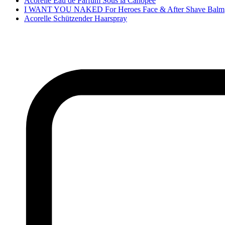
Acorelle Eau de Parfum Sous la Canopée
I WANT YOU NAKED For Heroes Face & After Shave Balm
Acorelle Schützender Haarspray