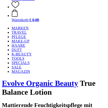
Warenkorb
€ 0,00
MARKEN
TRAVEL
PFLEGE
MAKE-UP
HAARE
DUFT
K-BEAUTY
TOOLS
SPECIALS
SALE
MAGAZIN
Evolve Organic Beauty
True
Balance Lotion
Mattierende Feuchtigkeitspflege mit