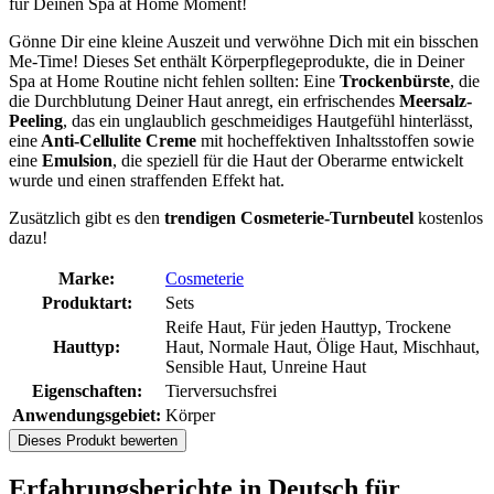
für Deinen Spa at Home Moment!
Gönne Dir eine kleine Auszeit und verwöhne Dich mit ein bisschen
Me-Time! Dieses Set enthält Körperpflegeprodukte, die in Deiner
Spa at Home Routine nicht fehlen sollten: Eine
Trockenbürste
, die
die Durchblutung Deiner Haut anregt, ein erfrischendes
Meersalz-
Peeling
, das ein unglaublich geschmeidiges Hautgefühl hinterlässt,
eine
Anti-Cellulite Creme
mit hocheffektiven Inhaltsstoffen sowie
eine
Emulsion
, die speziell für die Haut der Oberarme entwickelt
wurde und einen straffenden Effekt hat.
Zusätzlich gibt es den
trendigen Cosmeterie-Turnbeutel
kostenlos
dazu!
Marke:
Cosmeterie
Produktart:
Sets
Reife Haut, Für jeden Hauttyp, Trockene
Hauttyp:
Haut, Normale Haut, Ölige Haut, Mischhaut,
Sensible Haut, Unreine Haut
Eigenschaften:
Tierversuchsfrei
Anwendungsgebiet:
Körper
Dieses Produkt bewerten
Erfahrungsberichte in Deutsch für