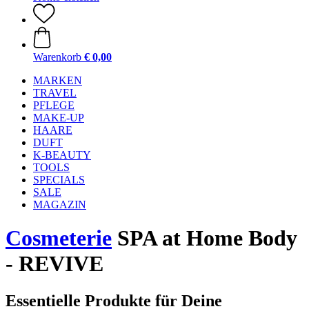
Warenkorb
€ 0,00
MARKEN
TRAVEL
PFLEGE
MAKE-UP
HAARE
DUFT
K-BEAUTY
TOOLS
SPECIALS
SALE
MAGAZIN
Cosmeterie
SPA at Home Body
- REVIVE
Essentielle Produkte für Deine