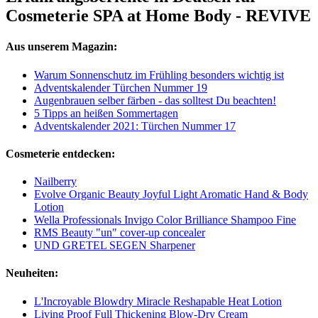
Cosmeterie SPA at Home Body - REVIVE
Aus unserem Magazin:
Warum Sonnenschutz im Frühling besonders wichtig ist
Adventskalender Türchen Nummer 19
Augenbrauen selber färben - das solltest Du beachten!
5 Tipps an heißen Sommertagen
Adventskalender 2021: Türchen Nummer 17
Cosmeterie entdecken:
Nailberry
Evolve Organic Beauty Joyful Light Aromatic Hand & Body
Lotion
Wella Professionals Invigo Color Brilliance Shampoo Fine
RMS Beauty "un" cover-up concealer
UND GRETEL SEGEN Sharpener
Neuheiten:
L'Incroyable Blowdry Miracle Reshapable Heat Lotion
Living Proof Full Thickening Blow-Dry Cream