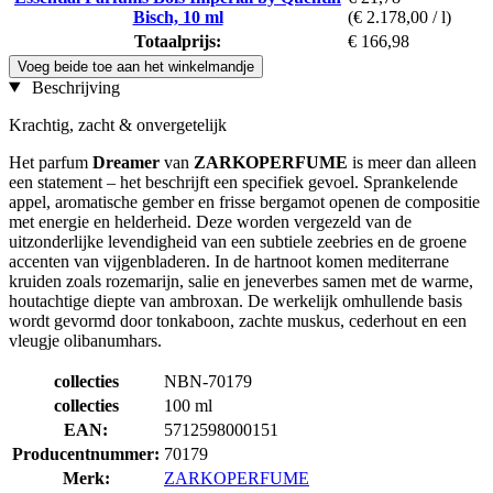
Bisch, 10 ml
(€ 2.178,00 / l)
Totaalprijs:
€ 166,98
Voeg beide toe aan het winkelmandje
Beschrijving
Krachtig, zacht & onvergetelijk
Het parfum
Dreamer
van
ZARKOPERFUME
is meer dan alleen
een statement – het beschrijft een specifiek gevoel. Sprankelende
appel, aromatische gember en frisse bergamot openen de compositie
met energie en helderheid. Deze worden vergezeld van de
uitzonderlijke levendigheid van een subtiele zeebries en de groene
accenten van vijgenbladeren. In de hartnoot komen mediterrane
kruiden zoals rozemarijn, salie en jeneverbes samen met de warme,
houtachtige diepte van ambroxan. De werkelijk omhullende basis
wordt gevormd door tonkaboon, zachte muskus, cederhout en een
vleugje olibanumhars.
collecties
NBN-70179
collecties
100 ml
EAN:
5712598000151
Producentnummer:
70179
Merk:
ZARKOPERFUME