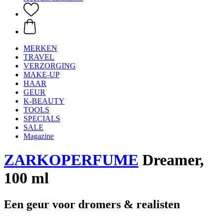
MERKEN
TRAVEL
VERZORGING
MAKE-UP
HAAR
GEUR
K-BEAUTY
TOOLS
SPECIALS
SALE
Magazine
ZARKOPERFUME
Dreamer,
100 ml
Een geur voor dromers & realisten