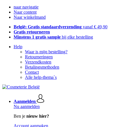
naar navigatie
Naar content
Naar winkelmand
België: Gratis standaardverzending
vanaf € 49,90
Gratis retourneren
Minstens 1 gratis sample
bij elke bestelling
Help
Waar is mijn bestelling?
Retourneringen
Verzendkosten
Betalingsmethoden
Contact
Alle help-thema`s
Aanmelden
Nu aanmelden
Ben je
nieuw hier?
Account aanmaken