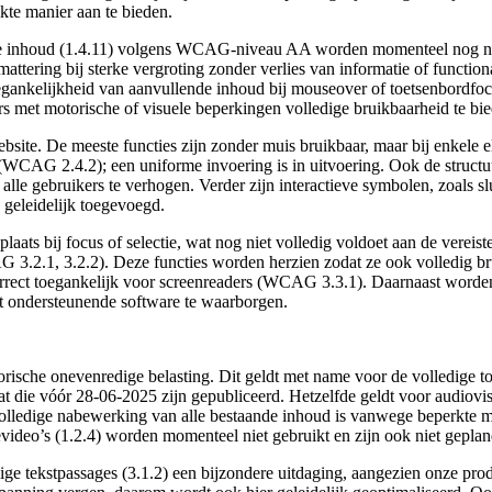
kte manier aan te bieden.
tuele inhoud (1.4.11) volgens WCAG-niveau AA worden momenteel nog ni
ttering bij sterke vergroting zonder verlies van informatie of functiona
gankelijkheid van aanvullende inhoud bij mouseover of toetsenbordfocus
 met motorische of visuele beperkingen volledige bruikbaarheid te bie
site. De meeste functies zijn zonder muis bruikbaar, maar bij enkele
els (WCAG 2.4.2); een uniforme invoering is in uitvoering. Ook de str
 alle gebruikers te verhogen. Verder zijn interactieve symbolen, zoals
geleidelijk toegevoegd.
ts bij focus of selectie, wat nog niet volledig voldoet aan de vereiste
3.2.1, 3.2.2). Deze functies worden herzien zodat ze ook volledig br
 correct toegankelijk voor screenreaders (WCAG 3.3.1). Daarnaast worde
t ondersteunende software te waarborgen.
che onevenredige belasting. Dit geldt met name voor de volledige toeg
t die vóór 28-06-2025 zijn gepubliceerd. Hetzelfde geldt voor audiovis
 volledige nabewerking van alle bestaande inhoud is vanwege beperkte 
evideo’s (1.2.4) worden momenteel niet gebruikt en zijn ook niet geplan
lige tekstpassages (3.1.2) een bijzondere uitdaging, aangezien onze pr