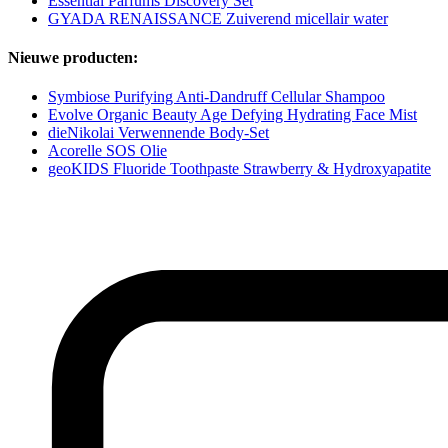
Essential Parfums Discovery Set
GYADA RENAISSANCE Zuiverend micellair water
Nieuwe producten:
Symbiose Purifying Anti-Dandruff Cellular Shampoo
Evolve Organic Beauty Age Defying Hydrating Face Mist
dieNikolai Verwennende Body-Set
Acorelle SOS Olie
geoKIDS Fluoride Toothpaste Strawberry & Hydroxyapatite