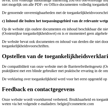
bevat. Een volledige handmatige markering zou een onevenredige ins
niet mogelijk om alle PDF- en Office-documenten volledig toegankeli
De genoemde onverenigbaarheden met de toegankelijkheidsvoorschrif
c) Inhoud die buiten het toepassingsgebied van de relevante wetg
Op de website zijn oudere documenten en inhoud beschikbaar die niet 
(Oostenrijkse toegankelijkheidswet) en is er momenteel geen algehele
De website bevat ook documenten en inhoud van derden die niet door 
toegankelijkheidsvoorschriften.
Opstellen van de toegankelijkheidsverklar
De compatibiliteit van onze website met de Barrierefreiheitsgesetz (O
praktijktest met een blinde gebruiker met praktische ervaring in de o
De verklaring over toegankelijkheid werd voor het eerst opgesteld op
Feedback en contactgegevens
Onze website wordt voortdurend verbeterd. Bruikbaarheid en toegankel
weten via het volgende e-mailadres: belgie@cosmeterie.com