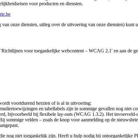
elijkheidseisen voor producten en diensten.
rie.be
g van onze diensten, uitleg over de uitvoering van onze diensten) kunt 
de 'Richtlijnen voor toegankelijke webcontent – WCAG 2.1' en aan d
rdt voortdurend herzien of is al in uitvoering:
uliertoewijzingen en tabellabels zijn in sommige gevallen nog niet c
reerd, bijvoorbeeld bij flexibele lay-outs (WCAG 1.3.2). Het invoerveld
ij sommige velden – zoals de knop voor aanmelding op de nieuwsbrie
aangepast.
e nog niet toegankelijk zijn. Heeft u hulp nodig bij ontoegankelijk