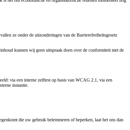
ok is het om economische en organisatorische redenen momenteel nog
allen ze onder de uitzonderingen van de Barrierefreiheitsgesetz
 inhoud kunnen wij geen uitspraak doen over de conformiteit met de
eeld: via een interne zelftest op basis van WCAG 2.1, via een
terne instantie.
 tegenkomt die uw gebruik belemmeren of beperken, laat het ons dan