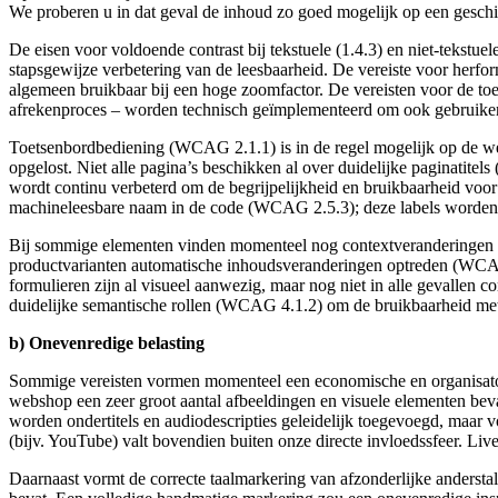
We proberen u in dat geval de inhoud zo goed mogelijk op een geschi
De eisen voor voldoende contrast bij tekstuele (1.4.3) en niet-teks
stapsgewijze verbetering van de leesbaarheid. De vereiste voor herforma
algemeen bruikbaar bij een hoge zoomfactor. De vereisten voor de toe
afrekenproces – worden technisch geïmplementeerd om ook gebruikers
Toetsenbordbediening (WCAG 2.1.1) is in de regel mogelijk op de web
opgelost. Niet alle pagina’s beschikken al over duidelijke paginatit
wordt continu verbeterd om de begrijpelijkheid en bruikbaarheid voor
machineleesbare naam in de code (WCAG 2.5.3); deze labels worden 
Bij sommige elementen vinden momenteel nog contextveranderingen plaa
productvarianten automatische inhoudsveranderingen optreden (WCAG 
formulieren zijn al visueel aanwezig, maar nog niet in alle gevallen
duidelijke semantische rollen (WCAG 4.1.2) om de bruikbaarheid me
b) Onevenredige belasting
Sommige vereisten vormen momenteel een economische en organisatoris
webshop een zeer groot aantal afbeeldingen en visuele elementen beva
worden ondertitels en audiodescripties geleidelijk toegevoegd, maar
(bijv. YouTube) valt bovendien buiten onze directe invloedssfeer. Liv
Daarnaast vormt de correcte taalmarkering van afzonderlijke andersta