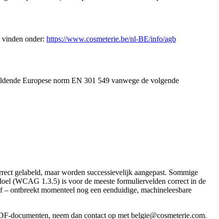
u vinden onder:
https://www.cosmeterie.be/nl-BE/info/agb
e geldende Europese norm EN 301 549 vanwege de volgende
orrect gelabeld, maar worden successievelijk aangepast. Sommige
-doel (WCAG 1.3.5) is voor de meeste formuliervelden correct in de
f – ontbreekt momenteel nog een eenduidige, machineleesbare
e PDF-documenten, neem dan contact op met belgie@cosmeterie.com.