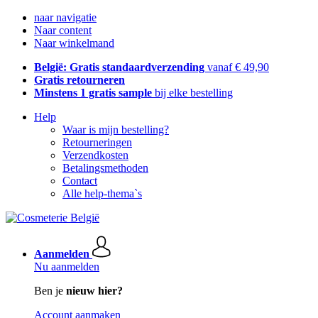
naar navigatie
Naar content
Naar winkelmand
België: Gratis standaardverzending
vanaf € 49,90
Gratis retourneren
Minstens 1 gratis sample
bij elke bestelling
Help
Waar is mijn bestelling?
Retourneringen
Verzendkosten
Betalingsmethoden
Contact
Alle help-thema`s
Aanmelden
Nu aanmelden
Ben je
nieuw hier?
Account aanmaken